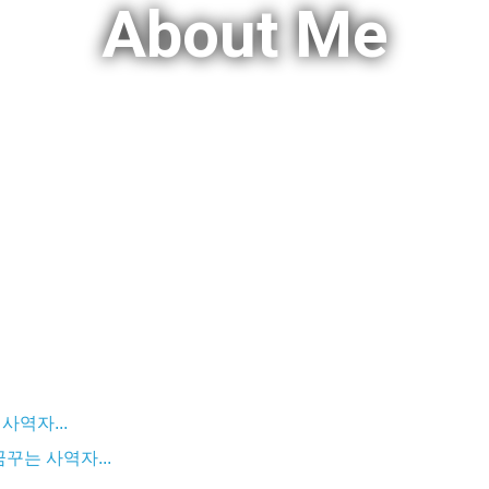
About Me
역자...
꾸는 사역자...