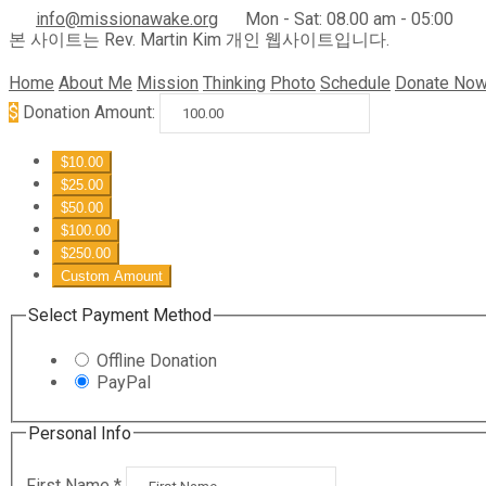
info@missionawake.org
Mon - Sat: 08.00 am - 05:00
본 사이트는 Rev. Martin Kim 개인 웹사이트입니다.
Home
About Me
Mission
Thinking
Photo
Schedule
Donate No
$
Donation Amount:
$10.00
$25.00
$50.00
$100.00
$250.00
Custom Amount
Select Payment Method
Offline Donation
PayPal
Personal Info
First Name
*