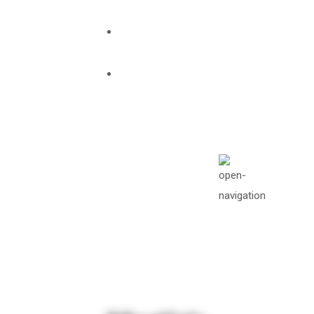
info@missionawake.org
Mon - Sat: 08.00
am - 05:00