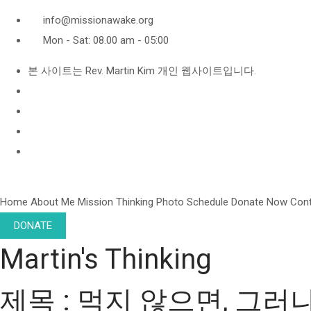
info@missionawake.org
Mon - Sat: 08.00 am - 05:00
본 사이트는 Rev. Martin Kim 개인 웹사이트입니다.
Home
About Me
Mission
Thinking
Photo
Schedule
Donate Now
Con
DONATE
Martin's Thinking
제목 : 먹지 않으면, 그러