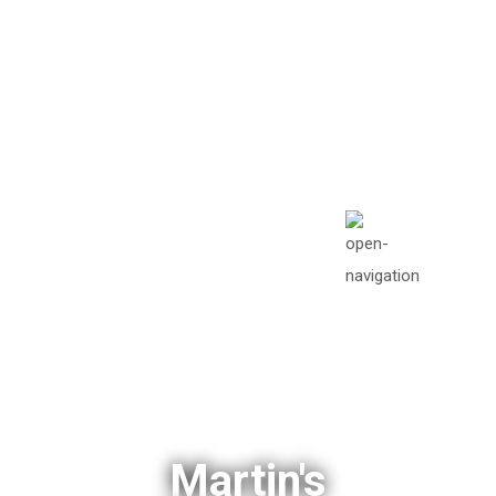
info@missionawake.or
g
Mon - Sat: 08.00 am -
05:00
Martin's