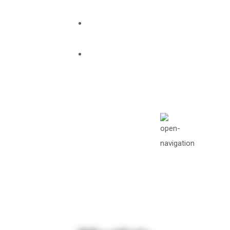
info@missionawake.org
Mon - Sat: 08.00
am - 05:00