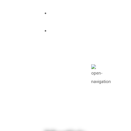
info@missionawake.org
Mon - Sat: 08.00
am - 05:00