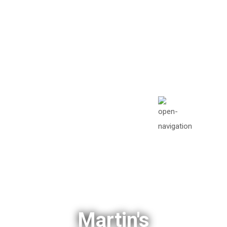
info@missionawake.or
g
Mon - Sat: 08.00 am -
05:00
Martin's