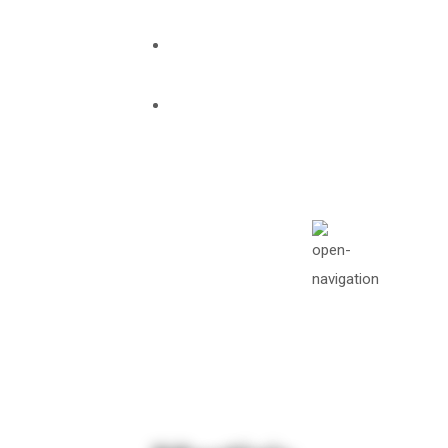
info@missionawake.org
Mon - Sat: 08.00
am - 05:00