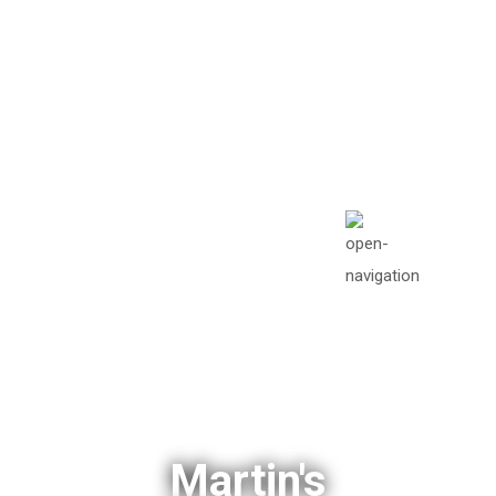
info@missionawake.or
g
Mon - Sat: 08.00 am -
05:00
Martin's