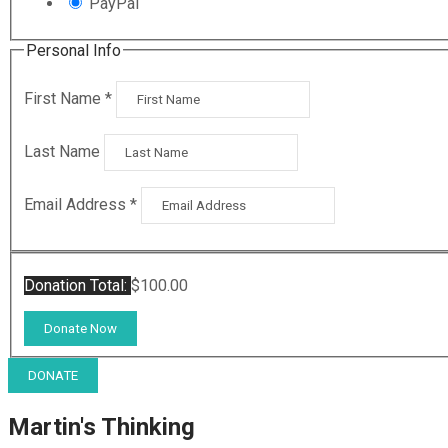
PayPal
Personal Info
First Name
*
Last Name
Email Address
*
Donation Total:
$100.00
DONATE
Martin's Thinking