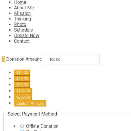
Home
About Me
Mission
Thinking
Photo
Schedule
Donate Now
Contact
$
Donation Amount:
$10.00
$25.00
$50.00
$100.00
$250.00
Custom Amount
Select Payment Method
Offline Donation